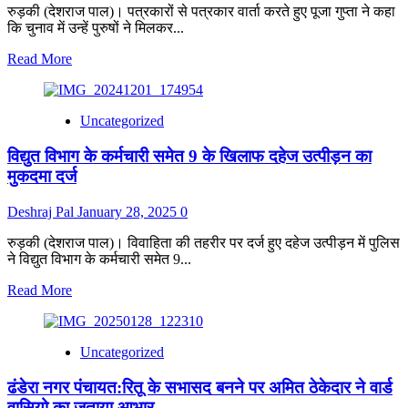
प्रधानमंत्री
रुड़की (देशराज पाल)। पत्रकारों से पत्रकार वार्ता करते हुए पूजा गुप्ता ने कहा
मोदी
कि चुनाव में उन्हें पुरुषों ने मिलकर...
से
Read
Read More
की
more
मुलाकात
about
पूजा
Uncategorized
गुप्ता
बोली
विद्युत विभाग के कर्मचारी समेत 9 के खिलाफ दहेज उत्पीड़न का
दुर्गा
से
मुकदमा दर्ज
डर
गए
Deshraj Pal
January 28, 2025
0
आप
27
रुड़की (देशराज पाल)। विवाहिता की तहरीर पर दर्ज हुए दहेज उत्पीड़न में पुलिस
में
ने विद्युत विभाग के कर्मचारी समेत 9...
कहीं
काली
Read
Read More
ना
more
आ
about
जाए
विद्युत
Uncategorized
विभाग
के
ढंडेरा नगर पंचायत:रितू के सभासद बनने पर अमित ठेकेदार ने वार्ड
कर्मचारी
समेत
वासियो का जताया आभार