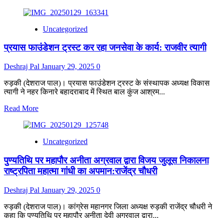
स्वतंत्रता
more
संग्राम
about
को
सांसद
Uncategorized
किया
त्रिवेंद्र
मजबूत
ने
प्रयास फाउंडेशन ट्रस्ट कर रहा जनसेवा के कार्य: राजवीर त्यागी
किया
भगवानपुर
बार
Deshraj Pal
January 29, 2025
0
एसोसिएशन
के
रुड़की (देशराज पाल)। प्रयास फाउंडेशन ट्रस्ट के संस्थापक अध्यक्ष विकास
भवन
त्यागी ने नहर किनारे बहादराबाद में स्थित बाल कुंज आश्रम...
का
Read
Read More
भूमि
more
पूजन
about
प्रयास
Uncategorized
फाउंडेशन
ट्रस्ट
पुण्यतिथि पर महापौर अनीता अग्रवाल द्वारा विजय जुलूस निकालना
कर
रहा
राष्ट्रपिता महात्मा गांधी का अपमान:राजेंद्र चौधरी
जनसेवा
के
Deshraj Pal
January 29, 2025
0
कार्य:
राजवीर
रुड़की (देशराज पाल)। कांग्रेस महानगर जिला अध्यक्ष रुड़की राजेंद्र चौधरी ने
त्यागी
कहा कि पुण्यतिथि पर महापौर अनीता देवी अग्रवाल द्वारा...