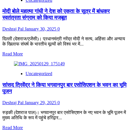
Uncategorized
गांधी
ने
मोदी बोले महात्मा गांधी ने देश को एकता के सूत्र में बांधकर
अहिंसा
से
स्वतंत्रता संग्राम को किया मजबूत
भारत
का
Deshraj Pal
January 30, 2025
0
नव
निर्माण
दिल्ली (देशराज/एजेंसी)। प्रधानमंत्री नरेंद्र मोदी ने सत्य, अहिंसा और अन्याय
किया:राजेंद्र
के खिलाफ संघर्ष के भारतीय मूल्यों को विश्व भर में...
चौधरी
Read
Read More
more
about
मोदी
Uncategorized
बोले
महात्मा
सांसद त्रिवेंद्र ने किया भगवानपुर बार एसोसिएशन के भवन का भूमि
गांधी
ने
पूजन
देश
को
Deshraj Pal
January 29, 2025
0
एकता
के
रुड़की (देशराज पाल)। भगवानपुर बार एसोसिएशन के नए भवन के भूमि पूजन में
सूत्र
मुख्य अतिथि के रूप में पहुंचे हरिद्वार...
में
बांधकर
Read
Read More