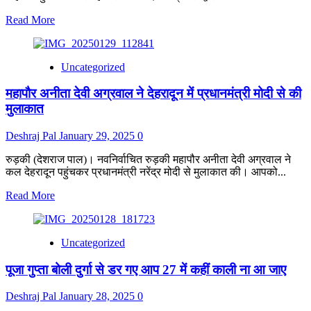
Read
Read More
more
about
पुण्यतिथि
Uncategorized
पर
महापौर
महापौर अनीता देवी अग्रवाल ने देहरादून में प्रधानमंत्री मोदी से की
अनीता
अग्रवाल
मुलाकात
द्वारा
विजय
Deshraj Pal
January 29, 2025
0
जुलूस
निकालना
रुड़की (देशराज पाल)। नवनिर्वाचित रुड़की महापौर अनीता देवी अग्रवाल ने
राष्ट्रपिता
कल देहरादून पहुंचकर प्रधानमंत्री नरेंद्र मोदी से मुलाकात की। आपको...
महात्मा
गांधी
Read
Read More
का
more
अपमान:राजेंद्र
about
चौधरी
महापौर
Uncategorized
अनीता
देवी
पूजा गुप्ता बोली दुर्गा से डर गए आप 27 में कहीं काली ना आ जाए
अग्रवाल
ने
देहरादून
Deshraj Pal
January 28, 2025
0
में