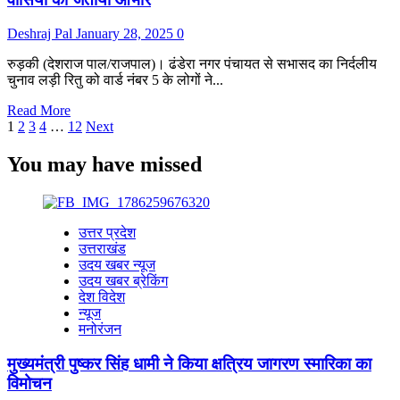
9
के
Deshraj Pal
January 28, 2025
0
खिलाफ
दहेज
रुड़की (देशराज पाल/राजपाल)। ढंडेरा नगर पंचायत से सभासद का निर्दलीय
उत्पीड़न
चुनाव लड़ी रितु को वार्ड नंबर 5 के लोगों ने...
का
मुकदमा
Read
Read More
दर्ज
Posts
more
1
2
3
4
…
12
Next
about
pagination
ढंडेरा
You may have missed
नगर
पंचायत:रितू
के
सभासद
उत्तर प्रदेश
बनने
उत्तराखंड
पर
उदय खबर न्यूज
अमित
उदय खबर ब्रेकिंग
ठेकेदार
देश विदेश
ने
न्यूज
वार्ड
मनोरंजन
वासियो
का
मुख्यमंत्री पुष्कर सिंह धामी ने किया क्षत्रिय जागरण स्मारिका का
जताया
विमोचन
आभार