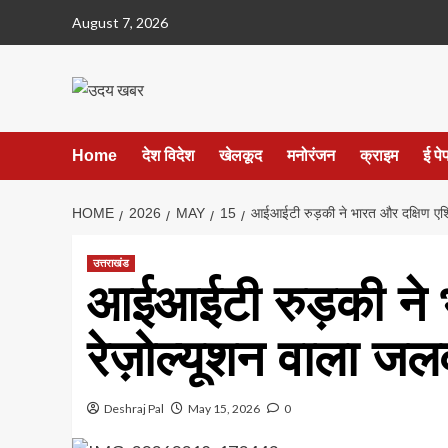
Skip
August 7, 2026
to
content
Home
देश विदेश
खेलकूद
मनोरंजन
क्राइम
ई पे
HOME
2026
MAY
15
आईआईटी रुड़की ने भारत और दक्षिण एशिय
उत्तराखंड
आईआईटी रुड़की ने 
रेज़ोल्यूशन वाला जल
Deshraj Pal
May 15, 2026
0