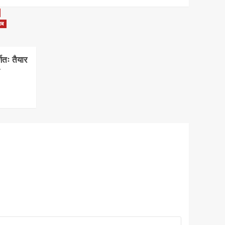
ाब
्णतः तैयार