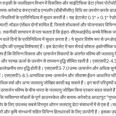
थान रुड़की के जलविज्ञान विभाग में विकसित और साइंटिफिक डेटा (नेचर पोर्ट
स-करेक्टेड कंस्ट्रक्टेड एनालॉग (डीबीसीसीए) विधि का उपयोग करके डाउन
रम स्थितियों के प्रतिनिधित्व में सुधार करती है। यह डेटासेट 0.1° × 0.1° 
्टी-मॉडल एंसेंबल दोनों शामिल हैं, जिससे शोधकर्ता और योजनाकार विभिन्न
 तकनीकी सत्यापन से पता चलता है कि इंड्रा-सीएमआईपी6 कच्चे वैश्विक जल
िनों के प्रतिनिधित्व में सुधार करता है। ये सुधार विशेष रूप से उन क्षेत्रो
वीप की प्रमुख विशेषताएं हैं। इस डेटासेट में चार शेयर्ड सोशल-इकोनॉमिक प
परिदृश्य हैं कि विभिन्न विकास और उत्सर्जन विकल्पों के अंतर्गत भविष्य की
 और स्वच्छ ऊर्जा के उपयोग से तापमान वृद्धि सीमित रहती है। एसएसपी2-4.5 मध्
ूद उल्लेखनीय ताप वृद्धि होती है। एसएसपी3-7.0 उच्च-उत्सर्जन और अधिक चुनौत
ं। एसएसपी5-8.5 अत्यधिक उच्च-उत्सर्जन और जीवाश्म ईंधन-आधारित भविष्य 
त्यधिक वर्षा और अन्य जलवायु जोखिम काफी बढ़ सकते हैं। इन चारों परिदृश्य
च-उत्सर्जन भविष्य के बीच भारत के जलवायु जोखिम किस प्रकार बदल सकते 
जबकि व्यक्तिगत मॉडलों के पूर्ण डाउनस्केल और बायस-करेक्टेड आउटपुट “गूग
ीप के लिए उपलब्ध सबसे विस्तृत ओपन जलवायु डेटा संसाधनों में से एक है।यह 
रों और कृषि संस्थानों सहित विभिन्न हितधारकों के लिए उपयोगी है। इसका उ