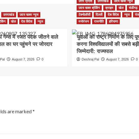
उत्तर प्रदेश
उत्तराखंड
उदय खबर न्यूज
उदय खबर ब्रेकिंग
क्राइम
खेल
चंडीगढ़
उत्तराखंड
उदय खबर न्यूज
टेक्नोलॉजी
दिल्ली
देश विदेश
न्यूज
पंज
ेकिंग
खेल
देश विदेश
न्यूज
मनोरंजन
राजनीति
हरियाणा
थ गेम्स में रजत पदक जीतने वाले
युवाओं को राष्ट्र निर्माण के लिए पूर
ाल का घर पहुंचने पर जोरदार
करना विश्वविद्यालयों की सबसे बड़ी
जिम्मेदारी: राज्यपाल
Pal
August 7, 2026
0
Deshraj Pal
August 7, 2026
0
elds are marked
*