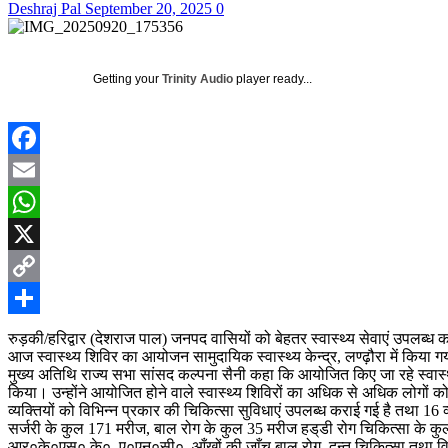
Deshraj Pal
September 20, 2025
0
Getting your
Trinity Audio
player ready...
Facebook
Email
WhatsApp
X
Copy
Link
Share
रुड़की/हरिद्वार (देशराज पाल) जनपद वासियों को बेहतर स्वास्थ्य सेवाएं उपलब्ध 
आज स्वास्थ्य शिविर का आयोजन सामुदायिक स्वास्थ्य केन्द्र, लण्ढ़ौरा में किया 
मुख्य अतिथि राज्य सभा सांसद कल्पना सैनी कहा कि आयोजित किए जा रहे स्वास्थ्
किया। उन्होंने आयोजित होने वाले स्वास्थ्य शिविरों का अधिक से अधिक लोगों क
व्यक्तियों को विभिन्न प्रकार की चिकित्सा सुविधाएं उपलब्ध कराई गई है तथा 16 
सर्जरी के कुल 171 मरीज, बाल रोग के कुल 35 मरीज हड्‌डी रोग चिकित्सा के क
आर०के०एस० के०, ए०एन०सी०, आँखों की जाँच बाल रोग, दन्त चिकित्सा तथा व