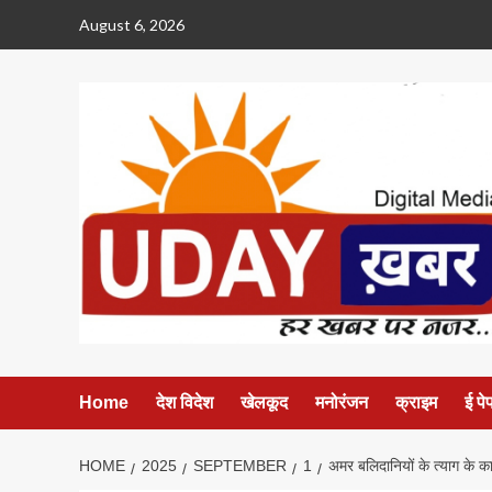
Skip
August 6, 2026
to
content
Home
देश विदेश
खेलकूद
मनोरंजन
क्राइम
ई पे
HOME
2025
SEPTEMBER
1
अमर बलिदानियों के त्याग के कार