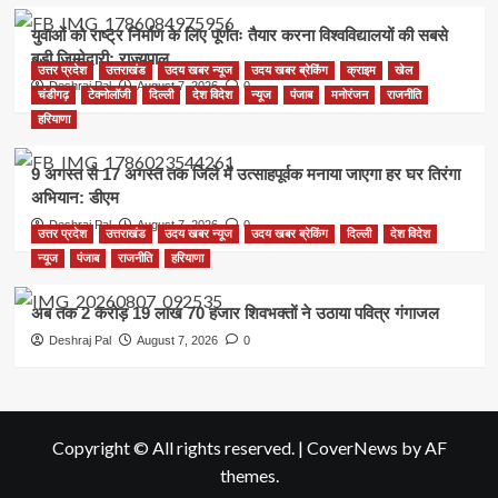
युवाओं को राष्ट्र निर्माण के लिए पूर्णतः तैयार करना विश्वविद्यालयों की सबसे
बड़ी जिम्मेदारी: राज्यपाल
उत्तर प्रदेश
उत्तराखंड
उदय खबर न्यूज
उदय खबर ब्रेकिंग
क्राइम
खेल
Deshraj Pal
August 7, 2026
0
चंडीगढ़
टेक्नोलॉजी
दिल्ली
देश विदेश
न्यूज
पंजाब
मनोरंजन
राजनीति
हरियाणा
9 अगस्त से 17 अगस्त तक जिले में उत्साहपूर्वक मनाया जाएगा हर घर तिरंगा
अभियान: डीएम
Deshraj Pal
August 7, 2026
0
उत्तर प्रदेश
उत्तराखंड
उदय खबर न्यूज
उदय खबर ब्रेकिंग
दिल्ली
देश विदेश
न्यूज
पंजाब
राजनीति
हरियाणा
अब तक 2 करोड़ 19 लाख 70 हजार शिवभक्तों ने उठाया पवित्र गंगाजल
Deshraj Pal
August 7, 2026
0
Copyright © All rights reserved.
|
CoverNews
by AF
themes.