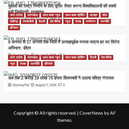
युवाओं को राष्ट्र निर्माण के लिए पूर्णतः तैयार करना विश्वविद्यालयों की सबसे
बड़ी जिम्मेदारी: राज्यपाल
उत्तर प्रदेश
उत्तराखंड
उदय खबर न्यूज
उदय खबर ब्रेकिंग
क्राइम
खेल
Deshraj Pal
August 7, 2026
0
चंडीगढ़
टेक्नोलॉजी
दिल्ली
देश विदेश
न्यूज
पंजाब
मनोरंजन
राजनीति
हरियाणा
9 अगस्त से 17 अगस्त तक जिले में उत्साहपूर्वक मनाया जाएगा हर घर तिरंगा
अभियान: डीएम
Deshraj Pal
August 7, 2026
0
उत्तर प्रदेश
उत्तराखंड
उदय खबर न्यूज
उदय खबर ब्रेकिंग
दिल्ली
देश विदेश
न्यूज
पंजाब
राजनीति
हरियाणा
अब तक 2 करोड़ 19 लाख 70 हजार शिवभक्तों ने उठाया पवित्र गंगाजल
Deshraj Pal
August 7, 2026
0
Copyright © All rights reserved.
|
CoverNews
by AF
themes.