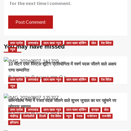
for the next time I comment.
उत्तर प्रदेश
उत्तराखंड
उदय खबर न्यूज
उदय खबर ब्रेकिंग
खेल
देश विदेश
You may have missed
न्यूज
10 मीटर एयर पिस्टल शूटिंग प्रतियोगिता में स्वर्ण पदक जीतने वाले अक्षय
राणा सम्मानित
Deshraj Pal
August 7, 2026
0
उत्तर प्रदेश
उत्तराखंड
उदय खबर न्यूज
उदय खबर ब्रेकिंग
खेल
देश विदेश
न्यूज
कॉमनवेल्थ गेम्स में रजत पदक जीतने वाले शुभम जुयाल का घर पहुंचने पर
जोरदार स्वागत
उत्तर प्रदेश
उत्तराखंड
उदय खबर न्यूज
उदय खबर ब्रेकिंग
क्राइम
खेल
Deshraj Pal
August 7, 2026
0
चंडीगढ़
टेक्नोलॉजी
दिल्ली
देश विदेश
न्यूज
पंजाब
मनोरंजन
राजनीति
हरियाणा