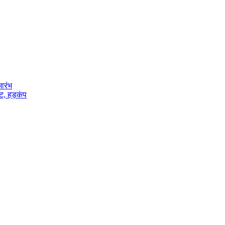
भारंभ
ट, हड़कंप