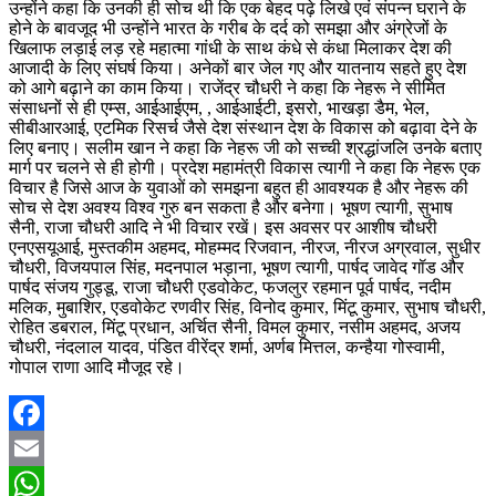
उन्होंने कहा कि उनकी ही सोच थी कि एक बेहद पढ़े लिखे एवं संपन्न घराने के
होने के बावजूद भी उन्होंने भारत के गरीब के दर्द को समझा और अंग्रेजों के
खिलाफ लड़ाई लड़ रहे महात्मा गांधी के साथ कंधे से कंधा मिलाकर देश की
आजादी के लिए संघर्ष किया। अनेकों बार जेल गए और यातनाय सहते हुए देश
को आगे बढ़ाने का काम किया। राजेंद्र चौधरी ने कहा कि नेहरू ने सीमित
संसाधनों से ही एम्स, आईआईएम, , आईआईटी, इसरो, भाखड़ा डैम, भेल,
सीबीआरआई, एटमिक रिसर्च जैसे देश संस्थान देश के विकास को बढ़ावा देने के
लिए बनाए। सलीम खान ने कहा कि नेहरू जी को सच्ची श्रद्धांजलि उनके बताए
मार्ग पर चलने से ही होगी। प्रदेश महामंत्री विकास त्यागी ने कहा कि नेहरू एक
विचार है जिसे आज के युवाओं को समझना बहुत ही आवश्यक है और नेहरू की
सोच से देश अवश्य विश्व गुरु बन सकता है और बनेगा। भूषण त्यागी, सुभाष
सैनी, राजा चौधरी आदि ने भी विचार रखें। इस अवसर पर आशीष चौधरी
एनएसयूआई, मुस्तकीम अहमद, मोहम्मद रिजवान, नीरज, नीरज अग्रवाल, सुधीर
चौधरी, विजयपाल सिंह, मदनपाल भड़ाना, भूषण त्यागी, पार्षद जावेद गॉड और
पार्षद संजय गुड्डू, राजा चौधरी एडवोकेट, फजलुर रहमान पूर्व पार्षद, नदीम
मलिक, मुबाशिर, एडवोकेट रणवीर सिंह, विनोद कुमार, मिंटू कुमार, सुभाष चौधरी,
रोहित डबराल, मिंटू प्रधान, अर्चित सैनी, विमल कुमार, नसीम अहमद, अजय
चौधरी, नंदलाल यादव, पंडित वीरेंद्र शर्मा, अर्णब मित्तल, कन्हैया गोस्वामी,
गोपाल राणा आदि मौजूद रहे।
Facebook
Email