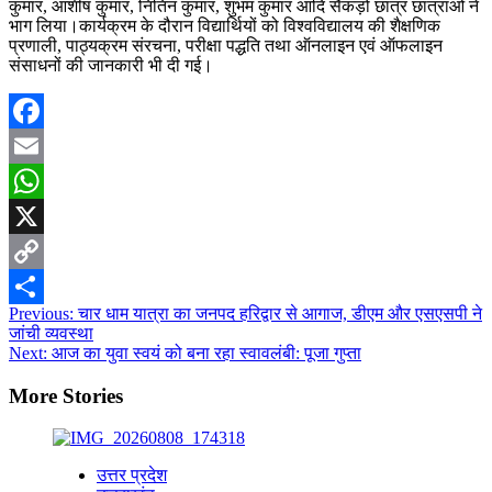
कुमार, आशीष कुमार, नितिन कुमार, शुभम कुमार आदि सैकड़ो छात्र छात्राओं ने
भाग लिया।कार्यक्रम के दौरान विद्यार्थियों को विश्वविद्यालय की शैक्षणिक
प्रणाली, पाठ्यक्रम संरचना, परीक्षा पद्धति तथा ऑनलाइन एवं ऑफलाइन
संसाधनों की जानकारी भी दी गई।
Facebook
Email
WhatsApp
X
Copy
Post
Previous:
चार धाम यात्रा का जनपद हरिद्वार से आगाज, डीएम और एसएसपी ने
Link
Share
जांची व्यवस्था
navigation
Next:
आज का युवा स्वयं को बना रहा स्वावलंबी: पूजा गुप्ता
More Stories
उत्तर प्रदेश