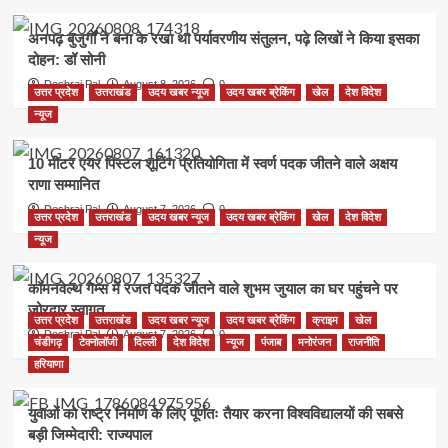
अनपढ़ बुजुर्गों ने बना के रखा था पर्यावरणीय संतुलन, पढ़े लिखों ने किया इसका
दोहन: डॉ सोनी
Deshraj Pal
August 8, 2026
0
उत्तर प्रदेश
उत्तराखंड
उदय खबर न्यूज
उदय खबर ब्रेकिंग
खेल
देश विदेश
न्यूज
10 मीटर एयर पिस्टल शूटिंग प्रतियोगिता में स्वर्ण पदक जीतने वाले अक्षय
राणा सम्मानित
Deshraj Pal
August 7, 2026
0
उत्तर प्रदेश
उत्तराखंड
उदय खबर न्यूज
उदय खबर ब्रेकिंग
खेल
देश विदेश
न्यूज
कॉमनवेल्थ गेम्स में रजत पदक जीतने वाले शुभम जुयाल का घर पहुंचने पर
जोरदार स्वागत
उत्तर प्रदेश
उत्तराखंड
उदय खबर न्यूज
उदय खबर ब्रेकिंग
क्राइम
खेल
Deshraj Pal
August 7, 2026
0
चंडीगढ़
टेक्नोलॉजी
दिल्ली
देश विदेश
न्यूज
पंजाब
मनोरंजन
राजनीति
हरियाणा
युवाओं को राष्ट्र निर्माण के लिए पूर्णतः तैयार करना विश्वविद्यालयों की सबसे
बड़ी जिम्मेदारी: राज्यपाल