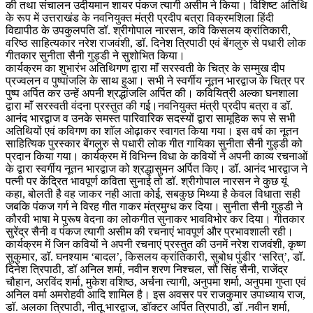
की तथा संचालन उदीयमान शायर पंकज त्यागी असीम ने किया। विशिष्ट अतिथि
के रूप में उत्तराखंड के नवनियुक्त मंत्री प्रदीप बत्रा विक्रमशिला हिंदी
विद्यापीठ के उपकुलपति डॉ. श्रीगोपाल नारसन, कवि किसलय क्रांतिकारी,
वरिष्ठ साहित्यकार नरेश राजवंशी, डॉ. दिनेश त्रिपाठी एवं बेंगलुरु से पधारी लोक
गीतकार सुनीता सैनी गुड्डी ने सुशोभित किया।
कार्यक्रम का शुभारंभ अतिथिगण द्वारा माॅं सरस्वती के चित्र के सम्मुख दीप
प्रज्वलन व पुष्पांजलि के साथ हुआ। सभी ने स्वर्गीय नूतन भारद्वाज के चित्र पर
पुष्प अर्पित कर उन्हें अपनी श्रद्धांजलि अर्पित की। कवियित्री अल्का घनशाला
द्वारा माॅं सरस्वती वंदना प्रस्तुत की गई।नवनियुक्त मंत्री प्रदीप बत्रा व डॉ.
आनंद भारद्वाज व उनके समस्त पारिवारिक सदस्यों द्वारा सामूहिक रूप से सभी
अतिथियों एवं कविगण का शाॅल ओढ़ाकर स्वागत किया गया। इस वर्ष का नूतन
साहित्यिक पुरस्कार बेंगलुरु से पधारी लोक गीत गायिका सुनीता सैनी गुड्डी को
प्रदान किया गया। कार्यक्रम में विभिन्न विधा के कवियों ने अपनी काव्य रचनाओं
के द्वारा स्वर्गीय नूतन भारद्वाज को श्रद्धासुमन अर्पित किए। डॉ. आनंद भारद्वाज ने
पत्नी पर केंद्रित भावपूर्ण कविता सुनाई तो डॉ. श्रीगोपाल नारसन ने कुछ यूं
कहा, बोलती है वह जाकर नही आता कोई, सबकुछ मिथ्या है केवल विधाता सही
जबकि पंकज गर्ग ने विरह गीत गाकर मंत्रमुग्ध कर दिया। सुनीता सैनी गुड्डी ने
कौरवी भाषा मे पुरूष वेदना का लोकगीत सुनाकर भावविभोर कर दिया। गीतकार
सुरेंद्र सैनी व पंकज त्यागी असीम की रचनाएं भावपूर्ण और प्रभावशाली रही।
कार्यक्रम में जिन कवियों ने अपनी रचनाएं प्रस्तुत की उनमें नरेश राजवंशी, कृष्ण
सुकुमार, डाॅ. घनश्याम ‘बादल’, किसलय क्रांतिकारी, सुबोध पुंडीर ‘सरित्’, डॉ.
दिनेश त्रिपाठी, डॉ अनिल शर्मा, नवीन शरण निश्चल, सौ सिंह सैनी, राजेंद्र
चौहान, अरविंद शर्मा, मुकेश वशिष्ठ, अर्चना त्यागी, अनुपमा शर्मा, अनुपमा गुप्ता एवं
अनिल वर्मा अमरोहवी आदि शामिल है। इस अवसर पर राजकुमार उपाध्याय राज,
डॉ. अलका त्रिपाठी, नीतू भारद्वाज, डॉक्टर अर्पित त्रिपाठी, डॉ .नवीन शर्मा,