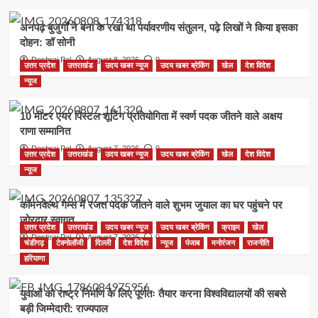
अनपढ़ बुजुर्गों ने बना के रखा था पर्यावरणीय संतुलन, पढ़े लिखों ने किया इसका
दोहन: डॉ सोनी
Deshraj Pal
August 8, 2026
0
उत्तर प्रदेश
उत्तराखंड
उदय खबर न्यूज
उदय खबर ब्रेकिंग
खेल
देश विदेश
न्यूज
10 मीटर एयर पिस्टल शूटिंग प्रतियोगिता में स्वर्ण पदक जीतने वाले अक्षय
राणा सम्मानित
Deshraj Pal
August 7, 2026
0
उत्तर प्रदेश
उत्तराखंड
उदय खबर न्यूज
उदय खबर ब्रेकिंग
खेल
देश विदेश
न्यूज
कॉमनवेल्थ गेम्स में रजत पदक जीतने वाले शुभम जुयाल का घर पहुंचने पर
जोरदार स्वागत
उत्तर प्रदेश
उत्तराखंड
उदय खबर न्यूज
उदय खबर ब्रेकिंग
क्राइम
खेल
Deshraj Pal
August 7, 2026
0
चंडीगढ़
टेक्नोलॉजी
दिल्ली
देश विदेश
न्यूज
पंजाब
मनोरंजन
राजनीति
हरियाणा
युवाओं को राष्ट्र निर्माण के लिए पूर्णतः तैयार करना विश्वविद्यालयों की सबसे
बड़ी जिम्मेदारी: राज्यपाल