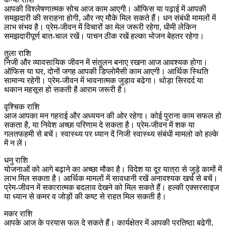
आपकी विश्लेषणात्मक सोच आज काम आएगी। ऑफिस या पढ़ाई में आपकी
समझदारी की सराहना होगी, और नए मौके मिल सकते हैं। धन संबंधी मामलों में
लाभ संभव है। प्रेम‑जीवन में विचारों का मेल जरूरी रहेगा, धीमी लेकिन
समझदारीपूर्ण बात‑चाल रखें। पाचन ठीक रखें हल्का भोजन बेहतर रहेगा।
तुला राशि
निजी और व्यावसायिक जीवन में संतुलन बनाए रखना आज आवश्यक होगा।
ऑफिस या घर, दोनों जगह आपकी डिप्लोमैसी काम आएगी। आर्थिक स्थिति
सामान्य रहेगी। प्रेम‑जीवन में भावनात्मक जुड़ाव बढेगा। थोड़ा सिरदर्द या
थकान महसूस हो सकती है आराम जरूरी है।
वृश्चिक राशि
आज आपका मन गहराई और अध्ययन की ओर रहेगा। कोई पुराना काम सफल हो
सकता है, या निवेश अच्छा परिणाम दे सकता है। प्रेम‑जीवन में शक या
गलतफहमी से बचें। स्वास्थ्य पर ध्यान दें निजी स्वास्थ्य संबंधी मामलो को हल्के
में न लें।
धनु राशि
योजनाओं को आगे बढ़ाने का अच्छा मौका है। विदेश या दूर यात्रा से जुड़े कामों में
लाभ मिल सकता है। आर्थिक मामलों में सावधानी रखें अनावश्यक खर्च से बचें।
प्रेम‑जीवन में सकारात्मक बदलाव देखने को मिल सकते हैं। हल्की एक्सरसाइज
या ध्यान से कमर व जोड़ों की कष्ट से राहत मिल सकती है।
मकर राशि
आपके आज के प्रयास फल दे सकते हैं। कार्यक्षेत्र में आपकी प्रतिष्ठा बढ़ेगी,