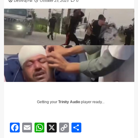
Deshraj Pal
October 25, 2025
0
Getting your
Trinity Audio
player ready...
Facebook
Email
WhatsApp
X
Copy
Share
Link