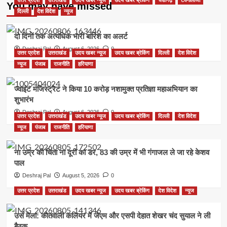
You may have missed
दिल्ली
देश विदेश
न्यूज
दो दिनों तक अत्यधिक भारी बारिश का अलर्ट
Deshraj Pal
August 6, 2026
0
उत्तर प्रदेश
उत्तराखंड
उदय खबर न्यूज
उदय खबर ब्रेकिंग
दिल्ली
देश विदेश
न्यूज
पंजाब
राजनीति
हरियाणा
ज्वाइंट मजिस्ट्रेट ने किया 10 करोड़ नशामुक्त प्रतिज्ञा महाअभियान का
शुभारंभ
Deshraj Pal
August 6, 2026
0
उत्तर प्रदेश
उत्तराखंड
उदय खबर न्यूज
उदय खबर ब्रेकिंग
दिल्ली
देश विदेश
न्यूज
पंजाब
राजनीति
हरियाणा
ना उम्र की चिंता ना दूरी का डर, 83 की उम्र में भी गंगाजल ले जा रहे केशव
पाल
Deshraj Pal
August 5, 2026
0
उत्तर प्रदेश
उत्तराखंड
उदय खबर न्यूज
उदय खबर ब्रेकिंग
देश विदेश
न्यूज
उर्स मेला: कोतवाली कलियर में जेएम और एसपी देहात शेखर चंद सुयाल ने ली
बैठक