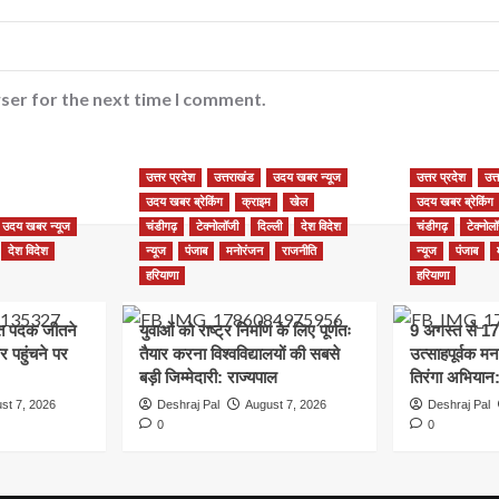
ser for the next time I comment.
उत्तर प्रदेश
उत्तराखंड
उदय खबर न्यूज
उत्तर प्रदेश
उत्
उदय खबर ब्रेकिंग
क्राइम
खेल
उदय खबर ब्रेकिंग
उदय खबर न्यूज
चंडीगढ़
टेक्नोलॉजी
दिल्ली
देश विदेश
चंडीगढ़
टेक्नोल
देश विदेश
न्यूज
पंजाब
मनोरंजन
राजनीति
न्यूज
पंजाब
हरियाणा
हरियाणा
रजत पदक जीतने
युवाओं को राष्ट्र निर्माण के लिए पूर्णतः
9 अगस्त से 17
 पहुंचने पर
तैयार करना विश्वविद्यालयों की सबसे
उत्साहपूर्वक म
बड़ी जिम्मेदारी: राज्यपाल
तिरंगा अभियान
st 7, 2026
Deshraj Pal
August 7, 2026
Deshraj Pal
0
0