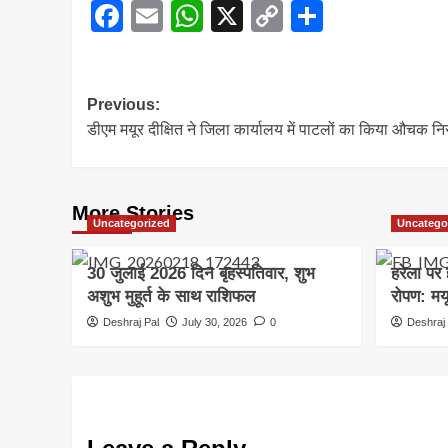
Facebook
Email
WhatsApp
X
Copy
Share
Link
Post
Previous:
डीएम मयूर दीक्षित ने जिला कार्यालय में पाटलों का किया औचक निरीक्
navigation
More Stories
Uncategorized
Uncatego
30 जुलाई 2026 दिन बृहस्पतिवार, शुभ
हरेला पर 
अशुभ मुहूर्त के साथ राशिफल
रोपण: मयू
Deshraj Pal
July 30, 2026
0
Deshraj 