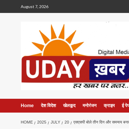
Skip
August 7, 2026
to
content
Home
देश विदेश
खेलकूद
मनोरंजन
क्राइम
ई पे
HOME
2025
JULY
20
एसएसपी बोले तीन दिन और समन्वय बन