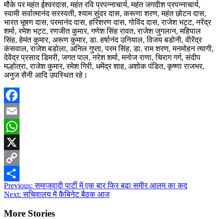
मौके पर महंत ईश्वरदास, महंत रवि प्रपन्नाचार्य, महंत जगदीश प्रपन्नाचार्य,
स्वामी सर्वात्मानंद सरस्वती, श्याम सुंदर दास, करूणा शरण, महंत छोटन दास,
भारत भूषण दास, परमानंद दास, हरिशरण दास, गोविंद दास, राजेश भट्ट, नरेंद्र
शर्मा, रमेश भट्ट, रणजीत कुमार, गणेश सिंह रावत, राजेश जुगलान, महिपाल
सिंह, हेमंत कुमार, अरूण कुमार, डा. हर्षानंद उनियाल, विजय बडोनी, वीरेंद्र
कंसवाल, राजेश बडोला, अनिल गुप्ता, परम सिंह, डा. राम शरण, मनमोहन त्यागी,
देवेंद्र प्रसाद डिमरी, जगत पाल, नरेश शर्मा, मनोज राणा, चिराग गर्ग, संदीप
मल्होत्रा, राजेश कुमार, रमेश गिरी, धमेंद्र शाह, अशोक पंडित, कृष्णा राजभर,
अनुज सैनी आदि उपस्थित रहे।
Facebook
Email
WhatsApp
X
Copy
Post
Previous:
समाजवादी पार्टी में एक बार फिर बढ़ा समीर आलम का कद
Link
Share
Next:
सचिवालय में कैबिनेट बैठक आज
navigation
More Stories