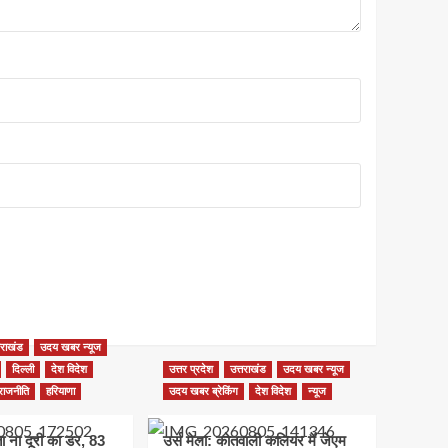
तराखंड
उदय खबर न्यूज
दिल्ली
देश विदेश
उत्तर प्रदेश
उत्तराखंड
उदय खबर न्यूज
राजनीति
हरियाणा
उदय खबर ब्रेकिंग
देश विदेश
न्यूज
ता ना दूरी का डर, 83
उर्स मेला: कोतवाली कलियर में जेएम