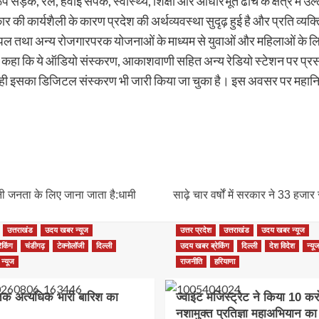
़क, रेल, हवाई संपर्क, स्वास्थ्य, शिक्षा और आधारभूत ढांचे के क्षेत्र में उल्
 की कार्यशैली के कारण प्रदेश की अर्थव्यवस्था सुदृढ़ हुई है और प्रति व्यक्ति 
एप्पल तथा अन्य रोजगारपरक योजनाओं के माध्यम से युवाओं और महिलाओं के
े कहा कि ये ऑडियो संस्करण, आकाशवाणी सहित अन्य रेडियो स्टेशन पर प्रसा
 ही इसका डिजिटल संस्करण भी जारी किया जा चुका है। इस अवसर पर महानिद
ी जनता के लिए जाना जाता है:धामी
साढ़े चार वर्षों में सरकार ने 33 ह
उत्तराखंड
उदय खबर न्यूज
उत्तर प्रदेश
उत्तराखंड
उदय खबर न्यूज
ेकिंग
चंडीगढ़
टेक्नोलॉजी
दिल्ली
उदय खबर ब्रेकिंग
दिल्ली
देश विदेश
न्यू
न्यूज
राजनीति
हरियाणा
 तक अत्यधिक भारी बारिश का
ज्वाइंट मजिस्ट्रेट ने किया 10 क
नशामुक्त प्रतिज्ञा महाअभियान का 