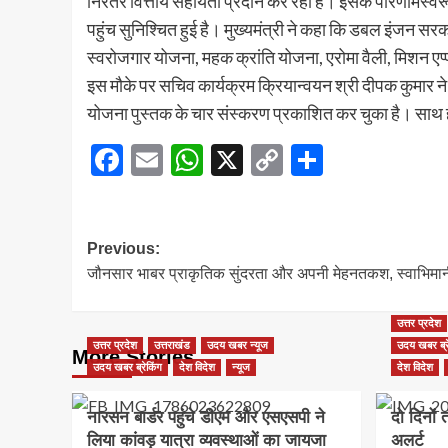
निरंतर वित्तीय सहायता प्रदान कर रही है। इसके परिणामस्वरूप सड
पहुंच सुनिश्चित हुई है। मुख्यमंत्री ने कहा कि डबल इंजन सरकार
स्वरोजगार योजना, महक क्रांति योजना, एरोमा वैली, मिशन 
इस मौके पर सचिव कार्यक्रम क्रियान्वयन श्री दीपक कुमार न
योजना पुस्तक के चार संस्करण प्रकाशित कर चुका है। साथ
Facebook
Email
WhatsApp
X
Copy
Share
Link
Post
Previous:
जौनसार भाबर प्राकृतिक सुंदरता और अपनी मेहनतकश, स्वाभिमान
navigation
उत्तर प्रदेश
उत्तर प्रदेश
उत्तराखंड
उदय खबर न्यूज
उदय खबर ब्र
More Stories
उदय खबर ब्रेकिंग
देश विदेश
न्यूज
देश विदेश
नारसन बार्डर पहुंचे डीएम और एसएसपी ने
दो दिनों
लिया कांवड़ यात्रा व्यवस्थाओं का जायजा
अलर्ट