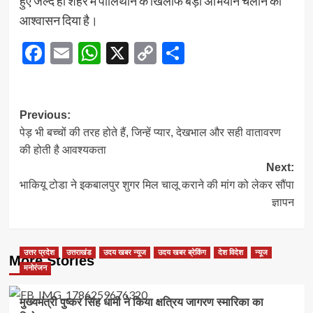
हुए जल्द ही शहर में पॉलिथीन के खिलाफ बड़ा अभियान चलाने का
आश्वासन दिया है।
Facebook
Email
WhatsApp
X
Copy
Share
Link
Post
Previous:
पेड़ भी बच्चों की तरह होते हैं, जिन्हें प्यार, देखभाल और सही वातावरण
navigation
की होती है आवश्यकता
Next:
भाकियू टोडा ने इकबालपुर शुगर मिल चालू कराने की मांग को लेकर सौंपा
ज्ञापन
उत्तर प्रदेश
उत्तराखंड
उदय खबर न्यूज
उदय खबर ब्रेकिंग
देश विदेश
न्यूज
More Stories
मनोरंजन
मुख्यमंत्री पुष्कर सिंह धामी ने किया क्षत्रिय जागरण स्मारिका का