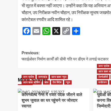
भी सूरत में बक्सा नहीं जाएगा। उन्होंने कहा कि यह अभियान अभी
चौहान, उप निरीक्षक नवीन चौहान, उप निरीक्षक सुभाष जखमोला, उप
कांस्टेबल रणवीर आदि शामिल रहे।
Facebook
Email
WhatsApp
X
Copy
Share
Link
Post
Previous:
फ्लाईओवर निर्माण कार्यों की धीमी गति पर डीएम ने लगाई फटकार
navigation
उत्तर प्रदेश
उदय खबर ब्र
उत्तर प्रदेश
उत्तराखंड
उदय खबर न्यूज
टेक्नोलॉजी
More Stories
उदय खबर ब्रेकिंग
खेल
देश विदेश
न्यूज
मनोरंजन
कॉमनवेल्थ गेम्स में रजत पदक जीतने वाले
युवाओं को 
शुभम जुयाल का घर पहुंचने पर जोरदार
करना विश्
स्वागत
जिम्मेदार