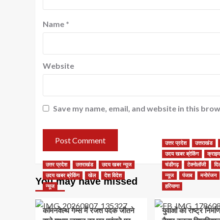
Name
*
Website
Save my name, email, and website in this brow
उत्तर प्रदेश
उत्तराखंड
उदय खबर ब्रेकिंग
क्राइम
उत्तर प्रदेश
उत्तराखंड
उदय खबर न्यूज
चंडीगढ़
टेक्नोलॉजी
दिल
उदय खबर ब्रेकिंग
खेल
देश विदेश
न्यूज
पंजाब
मनोरंजन
You may have missed
न्यूज
हरियाणा
कॉमनवेल्थ गेम्स में रजत पदक जीतने
युवाओं को राष्ट्र निर्मा