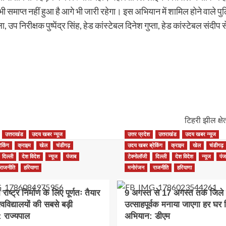
 समाप्त नहीं हुआ है आगे भी जारी रहेगा। इस अभियान में शामिल होने वाले पुलिस
 निरीक्षक पुष्पेंद्र सिंह, हेड कांस्टेबल दिनेश गुप्ता, हेड कांस्टेबल संदी
टिहरी झील क्ष
उत्तराखंड
उदय खबर न्यूज
उत्तर प्रदेश
उत्तराखंड
उदय खबर न्यूज
ेकिंग
क्राइम
खेल
चंडीगढ़
उदय खबर ब्रेकिंग
क्राइम
खेल
चंडीगढ़
दिल्ली
देश विदेश
न्यूज
पंजाब
टेक्नोलॉजी
दिल्ली
देश विदेश
न्यूज
पंज
राजनीति
हरियाणा
मनोरंजन
राजनीति
हरियाणा
राष्ट्र निर्माण के लिए पूर्णतः तैयार
9 अगस्त से 17 अगस्त तक जिले म
वविद्यालयों की सबसे बड़ी
उत्साहपूर्वक मनाया जाएगा हर घर त
ी: राज्यपाल
अभियान: डीएम