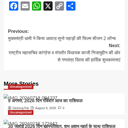
Facebook
Email
WhatsApp
X
Copy
Share
Link
Post
Previous:
मुख्यमंत्री धामी ने किया आवाज़ सुनो पहाड़ों की फिल्म सीजन 2 लॉन्च
navigation
Next:
राष्ट्रीय महासचिव कांग्रेस व मंगलौर विधायक काजी निजामुद्दीन की ओर
से गणतंत्र दिवस की हार्दिक शुभकामनाएं
More Stories
Uncategorized
9 अगस्त, 2026 दिन रविवार आज का राशिफल
Deshraj Pal
August 9, 2026
0
Uncategorized
30 जुलाई 2026 दिन बृहस्पतिवार, शुभ अशुभ मुहूर्त के साथ राशिफल