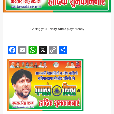
Getting your
Trinity Audio
player ready...
Facebook
Email
WhatsApp
X
Copy
Share
Link