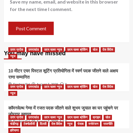
Save my name, email, and website in this browser
for the next time I comment.
उत्तर प्रदेश
उत्तराखंड
उदय खबर न्यूज
उदय खबर ब्रेकिंग
खेल
देश विदेश
You may have missed
न्यूज
10 मीटर एयर पिस्टल शूटिंग प्रतियोगिता में स्वर्ण पदक जीतने वाले अक्षय
राणा सम्मानित
Deshraj Pal
August 7, 2026
0
उत्तर प्रदेश
उत्तराखंड
उदय खबर न्यूज
उदय खबर ब्रेकिंग
खेल
देश विदेश
न्यूज
कॉमनवेल्थ गेम्स में रजत पदक जीतने वाले शुभम जुयाल का घर पहुंचने पर
जोरदार स्वागत
उत्तर प्रदेश
उत्तराखंड
उदय खबर न्यूज
उदय खबर ब्रेकिंग
क्राइम
खेल
Deshraj Pal
August 7, 2026
0
चंडीगढ़
टेक्नोलॉजी
दिल्ली
देश विदेश
न्यूज
पंजाब
मनोरंजन
राजनीति
हरियाणा