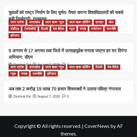
युवाओं को राष्ट्र निर्माण के लिए पूर्णतः तैयार करना विश्वविद्यालयों की सबसे
बड़ी जिम्मेदारी: राज्यपाल
उत्तर प्रदेश
उत्तराखंड
उदय खबर न्यूज
उदय खबर ब्रेकिंग
क्राइम
खेल
Deshraj Pal
August 7, 2026
0
चंडीगढ़
टेक्नोलॉजी
दिल्ली
देश विदेश
न्यूज
पंजाब
मनोरंजन
राजनीति
हरियाणा
9 अगस्त से 17 अगस्त तक जिले में उत्साहपूर्वक मनाया जाएगा हर घर तिरंगा
अभियान: डीएम
Deshraj Pal
August 7, 2026
0
उत्तर प्रदेश
उत्तराखंड
उदय खबर न्यूज
उदय खबर ब्रेकिंग
दिल्ली
देश विदेश
न्यूज
पंजाब
राजनीति
हरियाणा
अब तक 2 करोड़ 19 लाख 70 हजार शिवभक्तों ने उठाया पवित्र गंगाजल
Deshraj Pal
August 7, 2026
0
Copyright © All rights reserved.
|
CoverNews
by AF
themes.