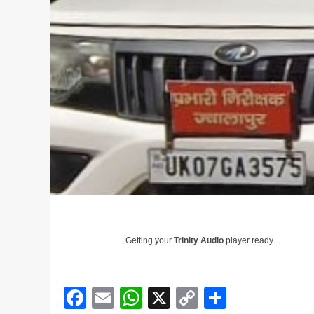
Getting your
Trinity Audio
player ready...
Facebook
Email
WhatsApp
X
Copy
Share