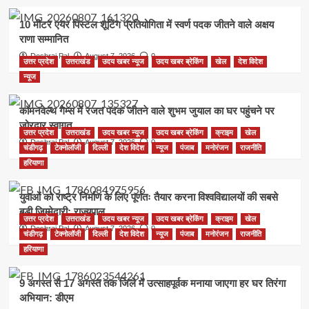
10 मीटर एयर पिस्टल शूटिंग प्रतियोगिता में स्वर्ण पदक जीतने वाले अक्षय
राणा सम्मानित
Deshraj Pal
August 7, 2026
0
उत्तर प्रदेश
उत्तराखंड
उदय खबर न्यूज
उदय खबर ब्रेकिंग
खेल
देश विदेश
न्यूज
कॉमनवेल्थ गेम्स में रजत पदक जीतने वाले शुभम जुयाल का घर पहुंचने पर
जोरदार स्वागत
उत्तर प्रदेश
उत्तराखंड
उदय खबर न्यूज
उदय खबर ब्रेकिंग
क्राइम
खेल
Deshraj Pal
August 7, 2026
0
चंडीगढ़
टेक्नोलॉजी
दिल्ली
देश विदेश
न्यूज
पंजाब
मनोरंजन
राजनीति
हरियाणा
युवाओं को राष्ट्र निर्माण के लिए पूर्णतः तैयार करना विश्वविद्यालयों की सबसे
बड़ी जिम्मेदारी: राज्यपाल
उत्तर प्रदेश
उत्तराखंड
उदय खबर न्यूज
उदय खबर ब्रेकिंग
क्राइम
खेल
Deshraj Pal
August 7, 2026
0
चंडीगढ़
टेक्नोलॉजी
दिल्ली
देश विदेश
न्यूज
पंजाब
मनोरंजन
राजनीति
हरियाणा
9 अगस्त से 17 अगस्त तक जिले में उत्साहपूर्वक मनाया जाएगा हर घर तिरंगा
अभियान: डीएम