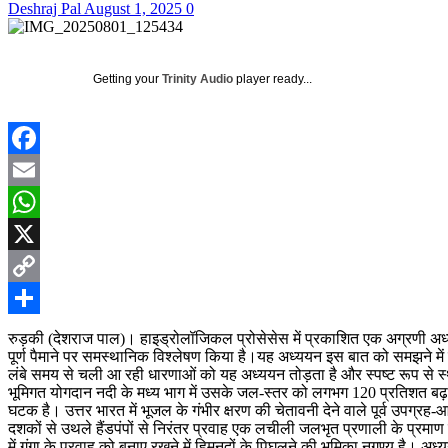
Deshraj Pal
August 1, 2025
0
Getting your
Trinity Audio
player ready...
Facebook
Email
WhatsApp
X
Copy
Link
Share
रुड़की (देशराज पाल)। हाइड्रोलॉजिकल प्रोसेसेस में प्रकाशित एक अग्रणी अध्य
पूर्ण पैमाने पर समस्थानिक विश्लेषण किया है।यह अध्ययन इस बात को समझने में एक 
लंबे समय से चली आ रही धारणाओं को यह अध्ययन तोड़ता है और स्पष्ट रूप से स्थ
भूमिगत योगदान नदी के मध्य भाग में उसके जल-स्तर को लगभग 120 प्रतिशत बढ़ा
घटक है। उत्तर भारत में भूजल के गंभीर क्षरण की चेतावनी देने वाले पूर्व उपग्रह-
दशकों से उथले हैंडपंपों से निरंतर प्रवाह एक लचीली जलभृत प्रणाली के प्रमाण क
में गंगा के प्रवाह को बनाए रखने में हिमनदों के पिघलने की भूमिका नगण्य है। अ