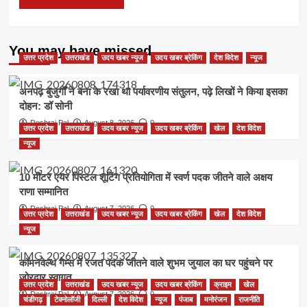
You may have missed
उत्तर प्रदेश
उत्तराखंड
उदय खबर न्यूज
उदय खबर ब्रेकिंग
देश विदेश
न्यूज
अनपढ़ बुजुर्गों ने बना के रखा था पर्यावरणीय संतुलन, पढ़े लिखों ने किया इसका
दोहन: डॉ सोनी
Deshraj Pal
August 8, 2026
0
उत्तर प्रदेश
उत्तराखंड
उदय खबर न्यूज
उदय खबर ब्रेकिंग
खेल
देश विदेश
न्यूज
10 मीटर एयर पिस्टल शूटिंग प्रतियोगिता में स्वर्ण पदक जीतने वाले अक्षय
राणा सम्मानित
Deshraj Pal
August 7, 2026
0
उत्तर प्रदेश
उत्तराखंड
उदय खबर न्यूज
उदय खबर ब्रेकिंग
खेल
देश विदेश
न्यूज
कॉमनवेल्थ गेम्स में रजत पदक जीतने वाले शुभम जुयाल का घर पहुंचने पर
जोरदार स्वागत
उत्तर प्रदेश
उत्तराखंड
उदय खबर न्यूज
उदय खबर ब्रेकिंग
क्राइम
खेल
Deshraj Pal
August 7, 2026
0
चंडीगढ़
टेक्नोलॉजी
दिल्ली
देश विदेश
न्यूज
पंजाब
मनोरंजन
राजनीति