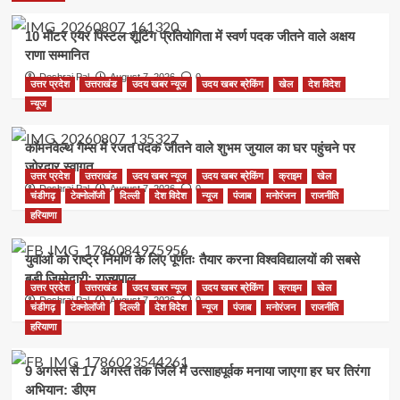
10 मीटर एयर पिस्टल शूटिंग प्रतियोगिता में स्वर्ण पदक जीतने वाले अक्षय
राणा सम्मानित
Deshraj Pal
August 7, 2026
0
उत्तर प्रदेश
उत्तराखंड
उदय खबर न्यूज
उदय खबर ब्रेकिंग
खेल
देश विदेश
न्यूज
कॉमनवेल्थ गेम्स में रजत पदक जीतने वाले शुभम जुयाल का घर पहुंचने पर
जोरदार स्वागत
उत्तर प्रदेश
उत्तराखंड
उदय खबर न्यूज
उदय खबर ब्रेकिंग
क्राइम
खेल
Deshraj Pal
August 7, 2026
0
चंडीगढ़
टेक्नोलॉजी
दिल्ली
देश विदेश
न्यूज
पंजाब
मनोरंजन
राजनीति
हरियाणा
युवाओं को राष्ट्र निर्माण के लिए पूर्णतः तैयार करना विश्वविद्यालयों की सबसे
बड़ी जिम्मेदारी: राज्यपाल
उत्तर प्रदेश
उत्तराखंड
उदय खबर न्यूज
उदय खबर ब्रेकिंग
क्राइम
खेल
Deshraj Pal
August 7, 2026
0
चंडीगढ़
टेक्नोलॉजी
दिल्ली
देश विदेश
न्यूज
पंजाब
मनोरंजन
राजनीति
हरियाणा
9 अगस्त से 17 अगस्त तक जिले में उत्साहपूर्वक मनाया जाएगा हर घर तिरंगा
अभियान: डीएम