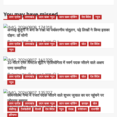
You may have missed
उत्तर प्रदेश
उत्तराखंड
उदय खबर न्यूज
उदय खबर ब्रेकिंग
देश विदेश
न्यूज
अनपढ़ बुजुर्गों ने बना के रखा था पर्यावरणीय संतुलन, पढ़े लिखों ने किया इसका
दोहन: डॉ सोनी
Deshraj Pal
August 8, 2026
0
उत्तर प्रदेश
उत्तराखंड
उदय खबर न्यूज
उदय खबर ब्रेकिंग
खेल
देश विदेश
न्यूज
10 मीटर एयर पिस्टल शूटिंग प्रतियोगिता में स्वर्ण पदक जीतने वाले अक्षय
राणा सम्मानित
Deshraj Pal
August 7, 2026
0
उत्तर प्रदेश
उत्तराखंड
उदय खबर न्यूज
उदय खबर ब्रेकिंग
खेल
देश विदेश
न्यूज
कॉमनवेल्थ गेम्स में रजत पदक जीतने वाले शुभम जुयाल का घर पहुंचने पर
जोरदार स्वागत
उत्तर प्रदेश
उत्तराखंड
उदय खबर न्यूज
उदय खबर ब्रेकिंग
क्राइम
खेल
Deshraj Pal
August 7, 2026
0
चंडीगढ़
टेक्नोलॉजी
दिल्ली
देश विदेश
न्यूज
पंजाब
मनोरंजन
राजनीति
हरियाणा