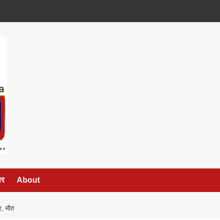
पर
About
र, मौत