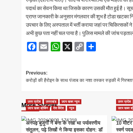
पदार्थ का सेवन किया था जिसके कारण उसकी मौत हुई है। सूचन
प्राप्त जानकारी के अनुसार मंगलवार की शुभ है टोडा खटका न
उपचार के लिए अस्पताल में भर्ती कराया जहां पर चिकित्सकों ने
अभी कुछ पता नहीं चल पाया है। पुलिस मामले की जांच पड़ता
Facebook
Email
WhatsApp
X
Copy
Share
Link
Post
Previous:
करोड़ों की हैरोइन के साथ पंजाब का नशा तस्कर रुड़की में गिरफ्ता
navigation
उत्तर प्रदेश
उत्तराखंड
उदय खबर न्यूज
उत्तर प्रदेश
More Stories
उदय खबर ब्रेकिंग
देश विदेश
न्यूज
उदय खबर ब्र
अनपढ़ बुजुर्गों ने बना के रखा था पर्यावरणीय
10 मीटर ए
संतुलन, पढ़े लिखों ने किया इसका दोहन: डॉ
स्वर्ण पद