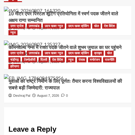
10 मीटर एयर पिस्टल शूटिंग प्रतियोगिता में स्वर्ण पदक जीतने वाले
अक्षय राणा सम्मानित
उत्तर प्रदेश
उत्तराखंड
उदय खबर न्यूज
उदय खबर ब्रेकिंग
खेल
देश विदेश
Deshraj Pal
August 7, 2026
0
न्यूज
कॉमनवेल्थ गेम्स में रजत पदक जीतने वाले शुभम जुयाल का घर पहुंचने
उत्तर प्रदेश
उत्तराखंड
उदय खबर न्यूज
उदय खबर ब्रेकिंग
क्राइम
खेल
पर जोरदार स्वागत
चंडीगढ़
टेक्नोलॉजी
दिल्ली
देश विदेश
न्यूज
पंजाब
मनोरंजन
राजनीति
Deshraj Pal
August 7, 2026
0
हरियाणा
युवाओं को राष्ट्र निर्माण के लिए पूर्णतः तैयार करना विश्वविद्यालयों की
सबसे बड़ी जिम्मेदारी: राज्यपाल
Deshraj Pal
August 7, 2026
0
Leave a Reply