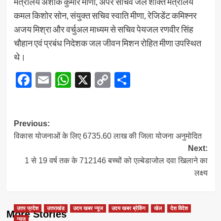
मंत्रालय अशोक कुमार मीणा, अपर सचिव जल शक्ति मंत्रालय
कमल किशोर सोन, संयुक्त सचिव स्वाति मीणा, रेजिडेंट कमिश्नर
अजय मिश्रा और वर्चुअल माध्यम से सचिव पेयजल रणवीर सिंह
चौहान एवं प्रबंध निदेशक जल जीवन मिशन रोहित मीणा उपस्थित
थे।
Facebook
Email
WhatsApp
X
Copy
Share
Link
Post
Previous:
विकास योजनाओं के लिए 6735.60 लाख की जिला योजना अनुमोदित
navigation
Next:
1 से 19 वर्ष तक के 712146 बच्चों को एल्बेडाजोल दवा खिलाने का
लक्ष्य
उत्तर प्रदेश
उत्तराखंड
उदय खबर न्यूज
उदय खबर ब्रेकिंग
खेल
देश विदेश
More Stories
न्यूज