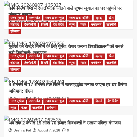
कॉमनवेल्थ गेम्स में रजत पदक जीतने वाले शुभम जुयाल का घर पहुंचने पर
जोरदार स्वागत
उत्तर प्रदेश
उत्तराखंड
उदय खबर न्यूज
उदय खबर ब्रेकिंग
क्राइम
खेल
Deshraj Pal
August 7, 2026
0
चंडीगढ़
टेक्नोलॉजी
दिल्ली
देश विदेश
न्यूज
पंजाब
मनोरंजन
राजनीति
हरियाणा
युवाओं को राष्ट्र निर्माण के लिए पूर्णतः तैयार करना विश्वविद्यालयों की सबसे
बड़ी जिम्मेदारी: राज्यपाल
उत्तर प्रदेश
उत्तराखंड
उदय खबर न्यूज
उदय खबर ब्रेकिंग
क्राइम
खेल
Deshraj Pal
August 7, 2026
0
चंडीगढ़
टेक्नोलॉजी
दिल्ली
देश विदेश
न्यूज
पंजाब
मनोरंजन
राजनीति
हरियाणा
9 अगस्त से 17 अगस्त तक जिले में उत्साहपूर्वक मनाया जाएगा हर घर तिरंगा
अभियान: डीएम
Deshraj Pal
August 7, 2026
0
उत्तर प्रदेश
उत्तराखंड
उदय खबर न्यूज
उदय खबर ब्रेकिंग
दिल्ली
देश विदेश
न्यूज
पंजाब
राजनीति
हरियाणा
अब तक 2 करोड़ 19 लाख 70 हजार शिवभक्तों ने उठाया पवित्र गंगाजल
Deshraj Pal
August 7, 2026
0