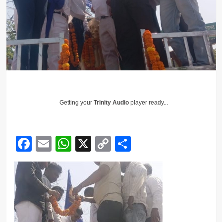
Getting your
Trinity Audio
player ready...
Facebook
Email
WhatsApp
X
Copy
Share
Link