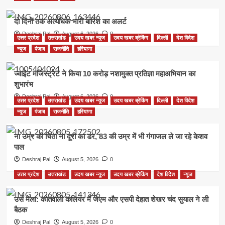
दो दिनों तक अत्यधिक भारी बारिश का अलर्ट
Deshraj Pal
August 6, 2026
0
उत्तर प्रदेश
उत्तराखंड
उदय खबर न्यूज
उदय खबर ब्रेकिंग
दिल्ली
देश विदेश
न्यूज
पंजाब
राजनीति
हरियाणा
ज्वाइंट मजिस्ट्रेट ने किया 10 करोड़ नशामुक्त प्रतिज्ञा महाअभियान का
शुभारंभ
Deshraj Pal
August 6, 2026
0
उत्तर प्रदेश
उत्तराखंड
उदय खबर न्यूज
उदय खबर ब्रेकिंग
दिल्ली
देश विदेश
न्यूज
पंजाब
राजनीति
हरियाणा
ना उम्र की चिंता ना दूरी का डर, 83 की उम्र में भी गंगाजल ले जा रहे केशव
पाल
Deshraj Pal
August 5, 2026
0
उत्तर प्रदेश
उत्तराखंड
उदय खबर न्यूज
उदय खबर ब्रेकिंग
देश विदेश
न्यूज
उर्स मेला: कोतवाली कलियर में जेएम और एसपी देहात शेखर चंद सुयाल ने ली
बैठक
Deshraj Pal
August 5, 2026
0