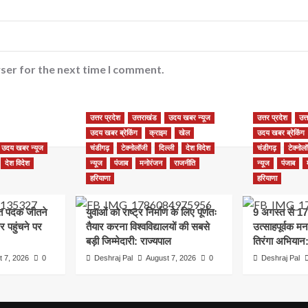
ser for the next time I comment.
उत्तर प्रदेश
उत्तराखंड
उदय खबर न्यूज
उत्तर प्रदेश
उत्
उदय खबर ब्रेकिंग
क्राइम
खेल
उदय खबर ब्रेकिंग
उदय खबर न्यूज
चंडीगढ़
टेक्नोलॉजी
दिल्ली
देश विदेश
चंडीगढ़
टेक्नोल
देश विदेश
न्यूज
पंजाब
मनोरंजन
राजनीति
न्यूज
पंजाब
हरियाणा
हरियाणा
रजत पदक जीतने
युवाओं को राष्ट्र निर्माण के लिए पूर्णतः
9 अगस्त से 17
 पहुंचने पर
तैयार करना विश्वविद्यालयों की सबसे
उत्साहपूर्वक म
बड़ी जिम्मेदारी: राज्यपाल
तिरंगा अभियान
t 7, 2026
0
Deshraj Pal
August 7, 2026
0
Deshraj Pal