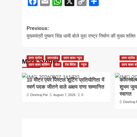
Facebook
Email
WhatsApp
X
Copy
Share
Link
Post
Previous:
मुख्यमंत्री पुष्कर सिंह धामी बोले युवा राष्ट्र निर्माण की मुख्य शक्ति
navigation
उत्तर प्रदेश
उत्तराखंड
उदय खबर न्यूज
उत्तर प्रदेश
More Stories
उदय खबर ब्रेकिंग
खेल
देश विदेश
न्यूज
उदय खबर ब्र
10 मीटर एयर पिस्टल शूटिंग प्रतियोगिता में
कॉमनवेल्
स्वर्ण पदक जीतने वाले अक्षय राणा सम्मानित
शुभम जुय
स्वागत
Deshraj Pal
August 7, 2026
0
Deshraj 