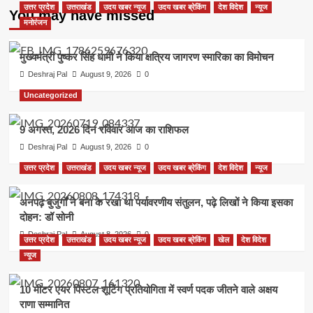
उत्तर प्रदेश
उत्तराखंड
उदय खबर न्यूज
उदय खबर ब्रेकिंग
देश विदेश
न्यूज
You may have missed
मनोरंजन
मुख्यमंत्री पुष्कर सिंह धामी ने किया क्षत्रिय जागरण स्मारिका का विमोचन
Deshraj Pal
August 9, 2026
0
Uncategorized
9 अगस्त, 2026 दिन रविवार आज का राशिफल
Deshraj Pal
August 9, 2026
0
उत्तर प्रदेश
उत्तराखंड
उदय खबर न्यूज
उदय खबर ब्रेकिंग
देश विदेश
न्यूज
अनपढ़ बुजुर्गों ने बना के रखा था पर्यावरणीय संतुलन, पढ़े लिखों ने किया इसका
दोहन: डॉ सोनी
Deshraj Pal
August 8, 2026
0
उत्तर प्रदेश
उत्तराखंड
उदय खबर न्यूज
उदय खबर ब्रेकिंग
खेल
देश विदेश
न्यूज
10 मीटर एयर पिस्टल शूटिंग प्रतियोगिता में स्वर्ण पदक जीतने वाले अक्षय
राणा सम्मानित