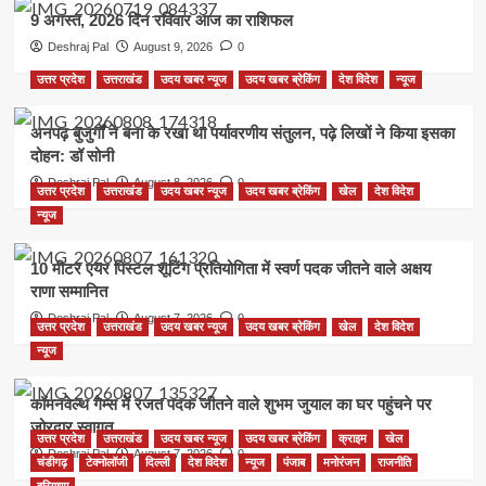
9 अगस्त, 2026 दिन रविवार आज का राशिफल
Deshraj Pal
August 9, 2026
0
उत्तर प्रदेश
उत्तराखंड
उदय खबर न्यूज
उदय खबर ब्रेकिंग
देश विदेश
न्यूज
अनपढ़ बुजुर्गों ने बना के रखा था पर्यावरणीय संतुलन, पढ़े लिखों ने किया इसका
दोहन: डॉ सोनी
Deshraj Pal
August 8, 2026
0
उत्तर प्रदेश
उत्तराखंड
उदय खबर न्यूज
उदय खबर ब्रेकिंग
खेल
देश विदेश
न्यूज
10 मीटर एयर पिस्टल शूटिंग प्रतियोगिता में स्वर्ण पदक जीतने वाले अक्षय
राणा सम्मानित
Deshraj Pal
August 7, 2026
0
उत्तर प्रदेश
उत्तराखंड
उदय खबर न्यूज
उदय खबर ब्रेकिंग
खेल
देश विदेश
न्यूज
कॉमनवेल्थ गेम्स में रजत पदक जीतने वाले शुभम जुयाल का घर पहुंचने पर
जोरदार स्वागत
उत्तर प्रदेश
उत्तराखंड
उदय खबर न्यूज
उदय खबर ब्रेकिंग
क्राइम
खेल
Deshraj Pal
August 7, 2026
0
चंडीगढ़
टेक्नोलॉजी
दिल्ली
देश विदेश
न्यूज
पंजाब
मनोरंजन
राजनीति
हरियाणा