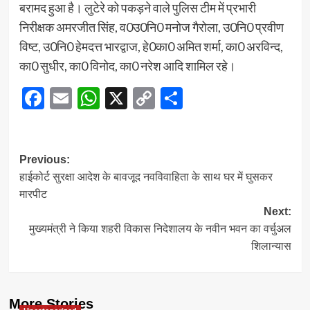
बरामद हुआ है। लुटेरे को पकड़ने वाले पुलिस टीम में प्रभारी
निरीक्षक अमरजीत सिंह, व0उ0नि0 मनोज गैरोला, उ0नि0 प्रवीण
विष्ट, उ0नि0 हेमदत्त भारद्वाज, हे0का0 अमित शर्मा, का0 अरविन्द,
का0 सुधीर, का0 विनोद, का0 नरेश आदि शामिल रहे।
Facebook
Email
WhatsApp
X
Copy
Share
Link
Post
Previous:
हाईकोर्ट सुरक्षा आदेश के बावजूद नवविवाहिता के साथ घर में घुसकर
navigation
मारपीट
Next:
मुख्यमंत्री ने किया शहरी विकास निदेशालय के नवीन भवन का वर्चुअल
शिलान्यास
More Stories