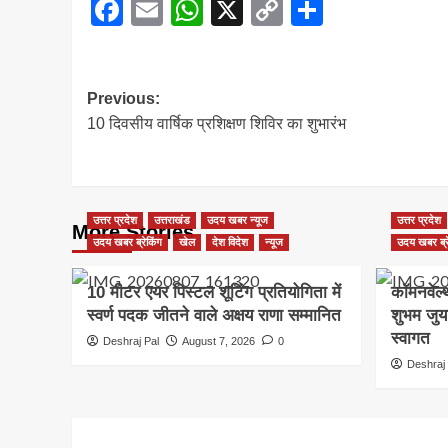
Facebook
Email
WhatsApp
X
Copy
Share
Link
Post
Previous:
10 दिवसीय वार्षिक प्रशिक्षण शिविर का शुभारंभ
navigation
उत्तर प्रदेश
उत्तराखंड
उदय खबर न्यूज
उत्तर प्रदेश
More Stories
उदय खबर ब्रेकिंग
खेल
देश विदेश
न्यूज
उदय खबर ब्र
10 मीटर एयर पिस्टल शूटिंग प्रतियोगिता में
कॉमनवेल्
स्वर्ण पदक जीतने वाले अक्षय राणा सम्मानित
शुभम जुय
स्वागत
Deshraj Pal
August 7, 2026
0
Deshraj 