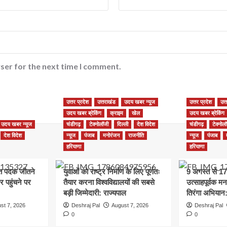
ser for the next time I comment.
उत्तर प्रदेश
उत्तराखंड
उदय खबर न्यूज
उत्तर प्रदेश
उत्
उदय खबर ब्रेकिंग
क्राइम
खेल
उदय खबर ब्रेकिंग
उदय खबर न्यूज
चंडीगढ़
टेक्नोलॉजी
दिल्ली
देश विदेश
चंडीगढ़
टेक्नोल
देश विदेश
न्यूज
पंजाब
मनोरंजन
राजनीति
न्यूज
पंजाब
हरियाणा
हरियाणा
रजत पदक जीतने
युवाओं को राष्ट्र निर्माण के लिए पूर्णतः
9 अगस्त से 17
 पहुंचने पर
तैयार करना विश्वविद्यालयों की सबसे
उत्साहपूर्वक म
बड़ी जिम्मेदारी: राज्यपाल
तिरंगा अभियान
st 7, 2026
Deshraj Pal
August 7, 2026
Deshraj Pal
0
0