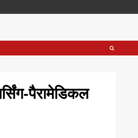
र्सिंग-पैरामेडिकल