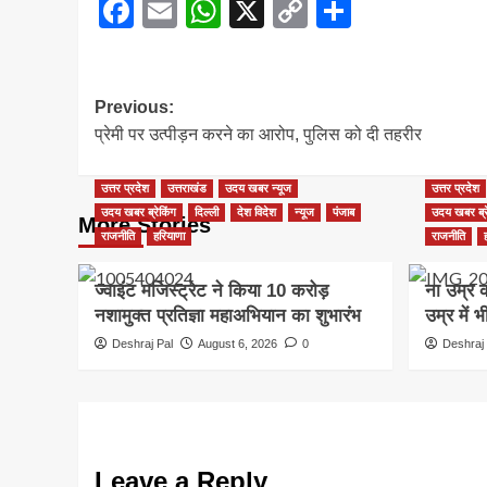
Facebook
Email
WhatsApp
X
Copy
Share
Link
Post
Previous:
प्रेमी पर उत्पीड़न करने का आरोप, पुलिस को दी तहरीर
navigation
उत्तर प्रदेश
उत्तराखंड
उदय खबर न्यूज
उत्तर प्रदेश
उदय खबर ब्रेकिंग
दिल्ली
देश विदेश
न्यूज
पंजाब
उदय खबर ब्र
More Stories
राजनीति
हरियाणा
राजनीति
ज्वाइंट मजिस्ट्रेट ने किया 10 करोड़
ना उम्र 
नशामुक्त प्रतिज्ञा महाअभियान का शुभारंभ
उम्र में 
Deshraj Pal
August 6, 2026
0
Deshraj 
Leave a Reply