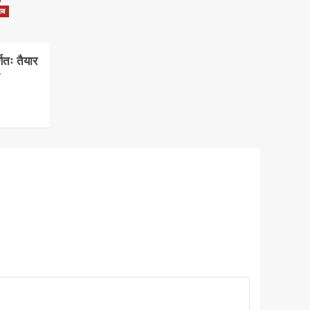
ाब
्णतः तैयार