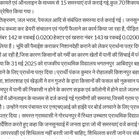
िकायते एवं ऑनलाइन के माध्यम से 15 समस्याएं दर्ज कराई गई,कुल 70 शिकायत
 प्रेषित किया गया।
 अतिक्रमण, जल भराव, पेयजल आदि से संबंधित समस्या दर्ज कराई गई। जनसुनवाई 
 अवैध कब्जा कर डेयरी संचालन एवं गंदगी फैलाने का कार्य किया जा रहा है, पीड़
रा नंबर 142 क रकबई 0.0200 हेक्टर एवं खसरा नंबर 143 ख रकबई 0.0200 हेक
िया है। भूमि की पैमाईश कराकर निशानदेही कराने को लेकर प्रार्थना पत्र द
ही आ रही है,जिस कारण किसानों को गर्मी का कारण खेतों में पानी की सिंचाई में प
 बताया गया कि 31 मई 2025 को राजकीय प्राथमिक विद्यालय भगतनपुर आबिदपुर ब
लाने के लिए प्रार्थना पत्र दिया।प्रार्थी पंकज कुमार ने रोहालकी किशनपुर बह
शांतरशाह एवं खेड़ली ने वन गुजरो के द्वारा किसानों की फसल को नुकसान पहुंच
लेमपुर में पानी की निकासी न होने के कारण सड़क एवं कॉलोनी में होने वाले 
ं में ऑनलाइन के माध्यम से दर्ज कराई गई ग्रामीणों की समस्या,जिसमें ग्रा
है। उन्होंने गरम पंचायत पर एनएचएआई को हाईवे पर बोर्ड लगवाने के लिए प्रार
ा पत्र दिया। समस्त ग्रामवासी ने गोरधनपुर में स्थित उच्चतर प्राथमिक विद्
र्देशित करते हुए कहा कि जनसुनवाई में जनता द्वारा जो भी समस्याएं दर्ज करा
 लापरवाही एवं शिथिलता नहीं बरती जानी चाहिए, शिथिलता बरती जाने पर संब